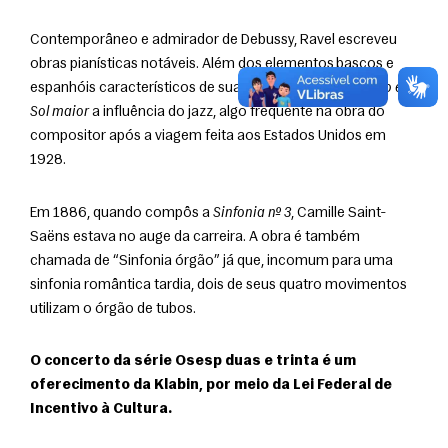
Contemporâneo e admirador de Debussy, Ravel escreveu 
obras pianísticas notáveis. Além dos elementos bascos e 
espanhóis característicos de sua música, há no 
Concerto em 
Sol maior
 a influência do jazz, algo frequente na obra do 
compositor após a viagem feita aos Estados Unidos em 
1928.
Em 1886, quando compôs a 
Sinfonia nº 3
, Camille Saint-
Saëns estava no auge da carreira. A obra é também 
chamada de “Sinfonia órgão” já que, incomum para uma 
sinfonia romântica tardia, dois de seus quatro movimentos 
utilizam o órgão de tubos.
O concerto da série Osesp duas e trinta é um 
oferecimento da Klabin, por meio da Lei Federal de 
Incentivo à Cultura.