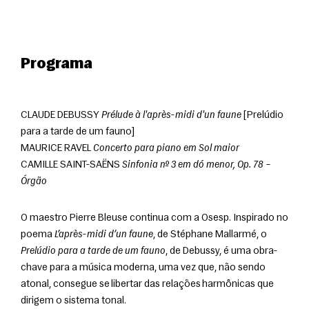
Programa
CLAUDE DEBUSSY 
Prélude à l'après-midi d'un faune
 [Prelúdio 
para a tarde de um fauno]
MAURICE RAVEL 
Concerto para piano em Sol maior
CAMILLE SAINT-SAËNS 
Sinfonia nº 3 em dó menor, Op. 78 – 
Órgão
O maestro Pierre Bleuse continua com a Osesp. Inspirado no 
poema 
L’après-midi d’un faune
, de Stéphane Mallarmé, o 
Prelúdio para a tarde de um fauno
, de Debussy, é uma obra-
chave para a música moderna, uma vez que, não sendo 
atonal, consegue se libertar das relações harmônicas que 
dirigem o sistema tonal.