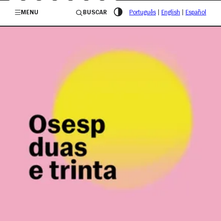
/governosp
MENU
BUSCAR
Português
|
English
|
Español