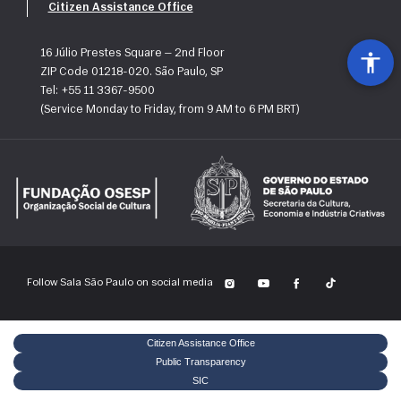
Citizen Assistance Office
mobilidade reduzida.
A Fundação Osesp possui apólices de seguros contra danos 
patrimoniais e de responsabilidade civil, além de cobertura de 
Acesse o 
Certificado de Acessibilidade da Sala São Paulo
.
16 Júlio Prestes Square — 2nd Floor
danos ao próprio edifício. Contamos ainda com Auto de Vistoria 
ZIP Code 01218-020. São Paulo, SP
do Corpo de Bombeiros (AVCB) e Alvará de Funcionamento (AFLR) 
Tel: +55 11 3367-9500
atualizados.
(Service Monday to Friday, from 9 AM to 6 PM BRT)
Alvará de Funcionamento do Local de Reunião (AFLR)
Auto de Vistoria do Corpo de Bombeiros (AVCB)
Follow Sala São Paulo on social media
Citizen Assistance Office
Public Transparency
SIC