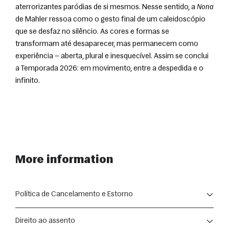
aterrorizantes paródias de si mesmos. Nesse sentido, a 
Nona
de Mahler ressoa como o gesto final de um caleidoscópio 
que se desfaz no silêncio. As cores e formas se 
transformam até desaparecer, mas permanecem como 
experiência — aberta, plural e inesquecível. Assim se conclui 
a Temporada 2026: em movimento, entre a despedida e o 
infinito.
More information
Política de Cancelamento e Estorno
A compra de ingressos para as apresentações segue as 
Direito ao assento
disposições do Código de Defesa do Consumidor (Lei nº 