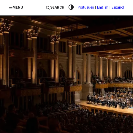
/governosp
MENU
SEARCH
Português
|
English
|
Español