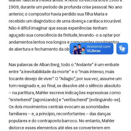
Mahler falecera meses antes. A 
Nona
 foi escrita entre 1908 e 
1909, durante um período de profunda crise pessoal. No ano 
anterior, o compositor havia perdido sua filha Maria e 
recebido um diagnóstico de uma doença cardíaca incurável. 
Não é difícil imaginar que essas experiências tenham 
aguçado sua consciência da finitude, levando-o a optar por 
andamentos lentos nos longos e comoventes movimentos 
de abertura e fechamento da obra.
Nas palavras de Alban Berg, todo o “Andante” é um embate 
entre “a inevitabilidade da morte” e o “mais intenso, mais 
tocante desejo de viver”. O “Adagio”, por sua vez, assume um 
tom resignado e, ao final, se dissolve até o silêncio absoluto 
— na partitura, Mahler escreve indicações expressivas como 
“ersterbend” [agonizando] e “verlöschend” [extinguindo-se]. 
Os dois movimentos centrais evocam as sonoridades 
familiares — e, a princípio, reconfortantes — das danças 
populares e do contraponto barroco. No entanto, Mahler 
distorce esses elementos até eles se converterem em 