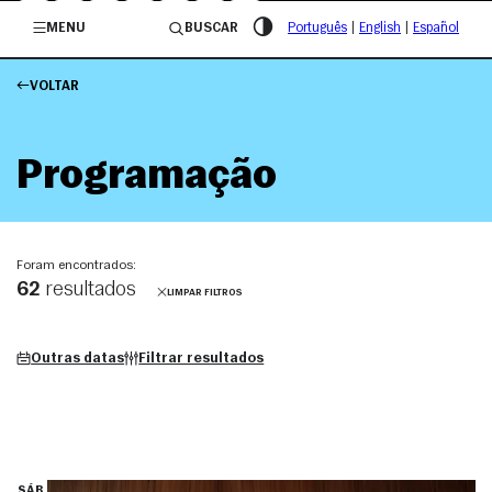
/governosp
MENU
BUSCAR
Português
|
English
|
Español
VOLTAR
Programação
Foram encontrados:
62
resultados
LIMPAR FILTROS
Outras datas
Filtrar resultados
SÁB.