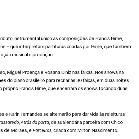
 tributo instrumental único às composições de Francis Hime, 
os — que interpretam partituras criadas por Hime, que também 
reção musical e produção.  
, Miguel Proença e Rosana Diniz nas faixas. Nos shows na 
 do piano brasileiro para recriar as 30 faixas, em duas noites 
do próprio Francis Hime, que encerrará os shows tocando duas 
 e Karin Fernandes se alternarão para dar vida às releituras 
Passaredo
, 
Atrás da porta
, de sua lendária parceira com Chico 
us de Moraes, e 
Parceiros
, criada com Milton Nascimento. 