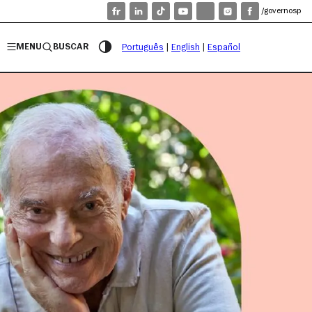
/governosp
MENU
BUSCAR
Português
|
English
|
Español