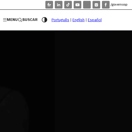
/governosp
MENU
BUSCAR
Português
|
English
|
Español