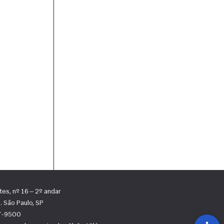
tes, nº 16 — 2º andar
 São Paulo, SP
67-9500