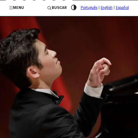
/governosp
MENU
BUSCAR
Português
|
English
|
Español