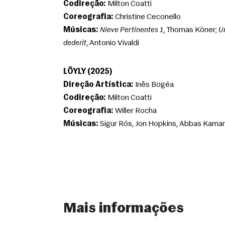
Codireção:
 Milton Coatti
Coreografia:
 Christine Ceconello
Músicas:
Nieve Pertinentes 1
, Thomas Köner; 
U
dederit
, Antonio Vivaldi
LÖYLY (2025)
Direção Artística:
 Inês Bogéa
Codireção:
 Milton Coatti
Coreografia:
 Willer Rocha
Músicas:
 Sigur Rós, Jon Hopkins, Abbas Kama
Mais informações