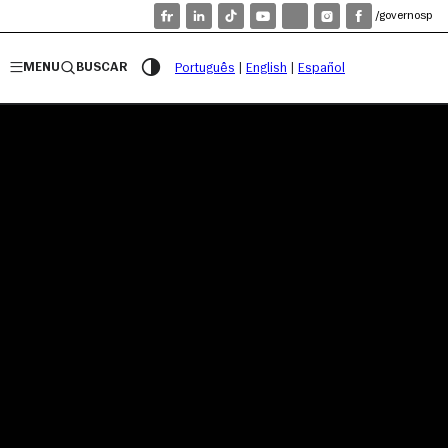
/governosp
MENU
BUSCAR
Português
|
English
|
Español