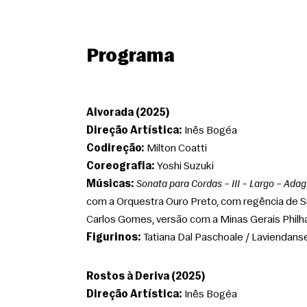
Programa
Alvorada (2025)
Direção Artística:
 Inês Bogéa
Codireção:
 Milton Coatti
Coreografia:
 Yoshi Suzuki
Músicas:
Sonata para Cordas – III – Largo – Ada
com a Orquestra Ouro Preto, com regência de Sil
Carlos Gomes, versão com a Minas Gerais Philh
Figurinos:
 Tatiana Dal Paschoale / Laviendans
Rostos à Deriva (2025)
Direção Artística:
 Inês Bogéa