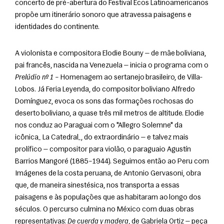
concerto de pré-abertura do Festival Ecos Latinoamericanos 
propõe um itinerário sonoro que atravessa paisagens e 
identidades do continente.  
A violonista e compositora Elodie Bouny — de mãe boliviana, 
pai francês, nascida na Venezuela — inicia o programa com o 
Prelúdio nº 1
 – Homenagem ao sertanejo brasileiro, de Villa-
Lobos. Já Feria Leyenda, do compositor boliviano Alfredo 
Domínguez, evoca os sons das formações rochosas do 
deserto boliviano, a quase três mil metros de altitude. Elodie 
nos conduz ao Paraguai com o "Allegro Solemne" da 
icônica_ La Catedral_, do extraordinário — e talvez mais 
prolífico — compositor para violão, o paraguaio Agustín 
Barrios Mangoré (1885–1944). Seguimos então ao Peru com 
Imágenes de la costa peruana, de Antonio Gervasoni, obra 
que, de maneira sinestésica, nos transporta a essas 
paisagens e às populações que as habitaram ao longo dos 
séculos. O percurso culmina no México com duas obras 
representativas: 
De cuerda y madera
, de Gabriela Ortiz — peça 