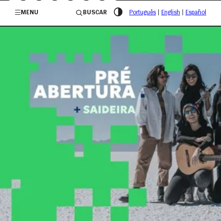
/governosp
MENU
BUSCAR
Português
|
English
|
Español