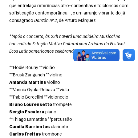
que entrelaça referências afro-caribenhas e folclóricas com 
sofisticação contemporânea —, e um arranjo vibrante do já 
consagrado 
Danzón nº 2
, de Arturo Márquez. 
**Após o concerto, às 22h haverá uma Saideira Musical no 
bar-café da Estação Motiva Cultural com Artistas do Festival 
Ecos Latinoamericanos celebrando a música cubana. **
**Elodie Bouny **violão
**Brusk Zanganeh **violino
Amanda Martins
 violino
**Varinia Oyola-Rebaza **viola
**Pablo Bercellini **violoncelo
Bruno Lourensetto
 trompete
Sergio Escalera
 piano
**Thiago Lamattina **percussão
Camila Barrientos
 clarinete
Carlos Freitas
 trombone 