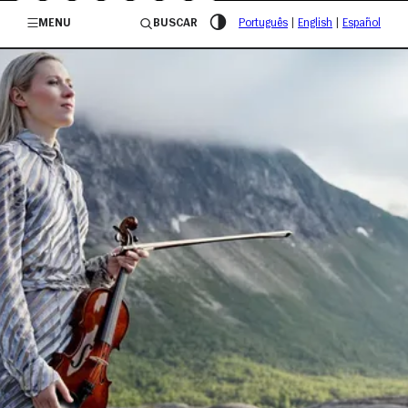
/governosp
MENU
BUSCAR
Português
|
English
|
Español