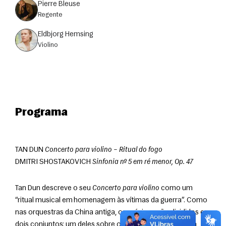
Pierre Bleuse
regente
Eldbjorg Hemsing
violino
Programa
TAN DUN 
Concerto para violino – Ritual do fogo
DMITRI SHOSTAKOVICH 
Sinfonia nº 5 em ré menor, Op. 47
Tan Dun descreve o seu 
Concerto para violino
 como um 
“ritual musical em homenagem às vítimas da guerra”. Como 
nas orquestras da China antiga, os músicos são divididos em 
dois conjuntos: um deles sobre o palco, representando a 