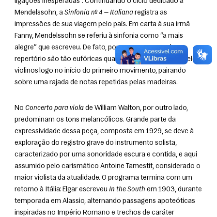
ligações inesperadas”. Continuando o ciclo dedicado a 
Mendelssohn, a 
Sinfonia nº 4 — Italiana
 registra as 
impressões de sua viagem pelo país. Em carta à sua irmã 
Fanny, Mendelssohn se referiu à sinfonia como “a mais 
alegre” que escreveu. De fato, poucas passagens do 
repertório são tão eufóricas quanto a melodia tocada pelos 
violinos logo no início do primeiro movimento, pairando 
sobre uma rajada de notas repetidas pelas madeiras.
No 
Concerto para viola
 de William Walton, por outro lado, 
predominam os tons melancólicos. Grande parte da 
expressividade dessa peça, composta em 1929, se deve à 
exploração do registro grave do instrumento solista, 
caracterizado por uma sonoridade escura e contida, e aqui 
assumido pelo carismático Antoine Tamestit, considerado o 
maior violista da atualidade. O programa termina com um 
retorno à Itália: Elgar escreveu 
In the South
 em 1903, durante 
temporada em Alassio, alternando passagens apoteóticas 
inspiradas no Império Romano e trechos de caráter 