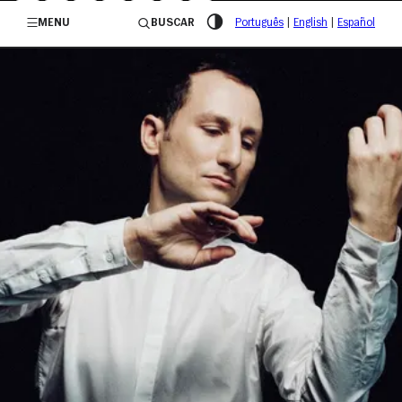
/governosp
MENU
BUSCAR
Português
|
English
|
Español