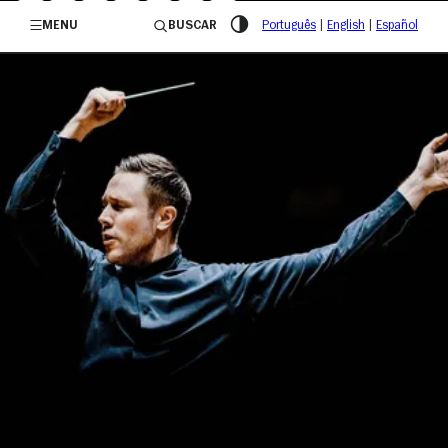
/governosp
MENU
BUSCAR
Português
|
English
|
Español