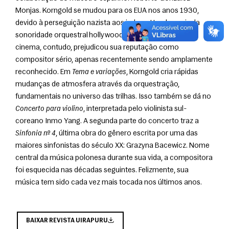
Monjas. Korngold se mudou para os EUA nos anos 1930, 
devido à perseguição nazista aos judeus. Um dos pais da 
sonoridade orquestral hollywoodiana, seu sucesso no 
cinema, contudo, prejudicou sua reputação como 
compositor sério, apenas recentemente sendo amplamente 
reconhecido. Em 
Tema e variações
, Korngold cria rápidas 
mudanças de atmosfera através da orquestração, 
fundamentais no universo das trilhas. Isso também se dá no 
Concerto para violino
, interpretada pelo violinista sul-
coreano Inmo Yang. A segunda parte do concerto traz a 
Sinfonia nº 4
, última obra do gênero escrita por uma das 
maiores sinfonistas do século XX: Grazyna Bacewicz. Nome 
central da música polonesa durante sua vida, a compositora 
foi esquecida nas décadas seguintes. Felizmente, sua 
música tem sido cada vez mais tocada nos últimos anos.
BAIXAR REVISTA UIRAPURU