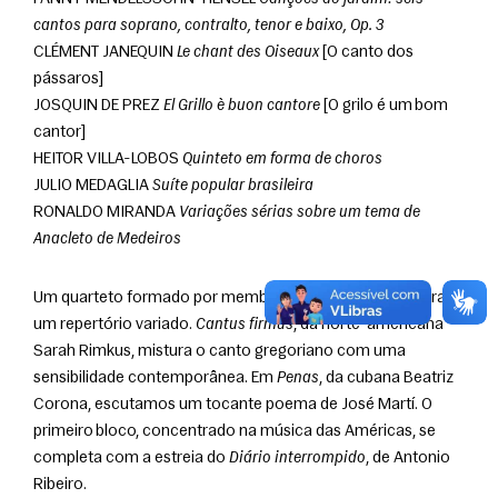
cantos para soprano, contralto, tenor e baixo, Op. 3
CLÉMENT JANEQUIN 
Le chant des Oiseaux
 [O canto dos 
pássaros]
JOSQUIN DE PREZ 
El Grillo è buon cantore
 [O grilo é um bom 
cantor]
HEITOR VILLA-LOBOS 
Quinteto em forma de choros
JULIO MEDAGLIA 
Suíte popular brasileira
RONALDO MIRANDA 
Variações sérias sobre um tema de 
Anacleto de Medeiros
Um quarteto formado por membros do Coro da Osesp traz 
um repertório variado. 
Cantus firmus
, da norte-americana 
Sarah Rimkus, mistura o canto gregoriano com uma 
sensibilidade contemporânea. Em 
Penas
, da cubana Beatriz 
Corona, escutamos um tocante poema de José Martí. O 
primeiro bloco, concentrado na música das Américas, se 
completa com a estreia do 
Diário interrompido
, de Antonio 
Ribeiro.