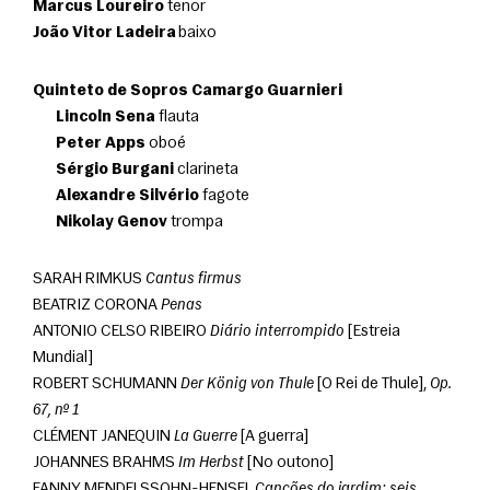
Marcus Loureiro
 tenor
João Vitor Ladeira
 baixo
Quinteto de Sopros Camargo Guarnieri
Lincoln Sena
 flauta
Peter Apps
 oboé
Sérgio Burgani
 clarineta
Alexandre Silvério
 fagote
Nikolay Genov
 trompa
SARAH RIMKUS 
Cantus firmus
BEATRIZ CORONA 
Penas
ANTONIO CELSO RIBEIRO 
Diário interrompido
 [Estreia 
Mundial]
ROBERT SCHUMANN 
Der König von Thule
 [O Rei de Thule], 
Op. 
67, nº 1
CLÉMENT JANEQUIN 
La Guerre
 [A guerra]
JOHANNES BRAHMS 
Im Herbst
 [No outono]
FANNY MENDELSSOHN-HENSEL 
Canções do jardim: seis 