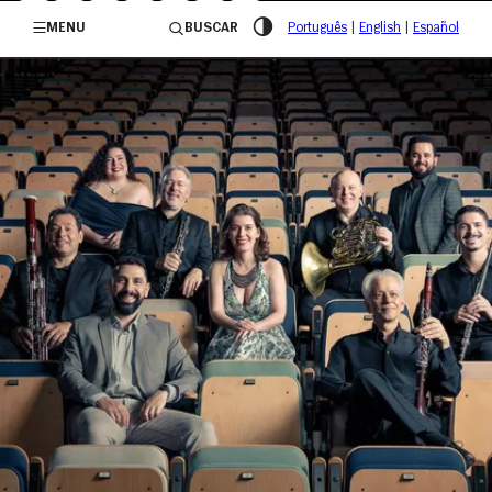
/governosp
MENU
BUSCAR
Português
|
English
|
Español