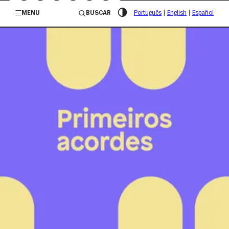
/governosp
MENU
BUSCAR
Português
|
English
|
Español