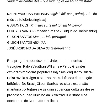
Viagem de contrastes – “Do mar inglês ao sol nordestino”
RALPH VAUGHAN WILLIAMS 
English folk song suite
 [Suíte de 
música folclórica inglesa]
GUSTAV HOLST 
Primeira suíte militar em Mi bemol
PERCY GRAINGER 
Lincolnshire Posy
 [Buquê de Lincolnshire]
GILSON SANTOS 
Mar que fala português
GILSON SANTOS 
Atlântida
JOSÉ URSICINO DA SILVA 
Suíte nordestina
Este programa conduz o ouvinte por continentes e 
tradições. Ralph Vaughan Williams e Percy Grainger 
exploram melodias populares inglesas, enquanto Gustav 
Holst revela o vigor e o ritmo marcial típicos da tradição 
britânica. Do Brasil, Gilson Santos revisita a expansão 
marítima portuguesa e as consequências culturais desse 
processo e José Ursicino da Silva traduz o ritmo e os 
contornos do Nordeste brasileiro.