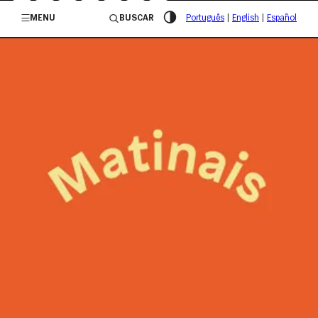
/governosp
MENU
BUSCAR
Português
|
English
|
Español