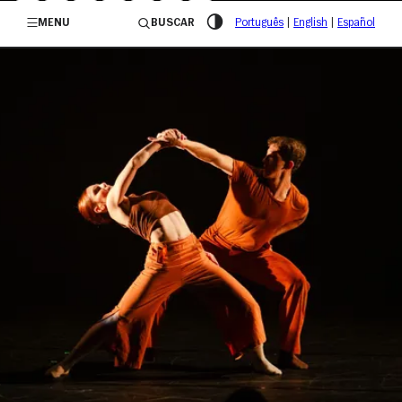
/governosp
MENU
BUSCAR
Português
|
English
|
Español