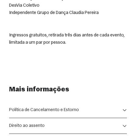
DesVia Coletivo
Independente Grupo de Dança Claudia Pereira
Ingressos gratuitos, retirada três dias antes de cada evento, 
limitada a um par por pessoa.
Mais informações
Política de Cancelamento e Estorno
A compra de ingressos para as apresentações segue as 
Direito ao assento
disposições do Código de Defesa do Consumidor (Lei nº 
8.078/1990).