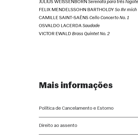
JULIUS WEISSENBORN 
Serenata para três fagot
FELIX MENDELSSOHN BARTHOLDY 
So Ihr mich
CAMILLE SAINT‑SAËNS 
Cello Concerto No. 1
OSVALDO LACERDA 
Saudade
VICTOR EWALD 
Brass Quintet No. 2
Mais informações
Política de Cancelamento e Estorno
A compra de ingressos para as apresentações segue 
Direito ao assento
Consumidor (Lei nº 8.078/1990).