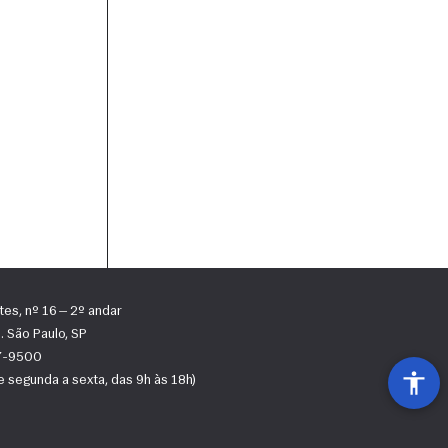
tes, nº 16 — 2º andar
 São Paulo, SP
67-9500
 segunda a sexta, das 9h às 18h)