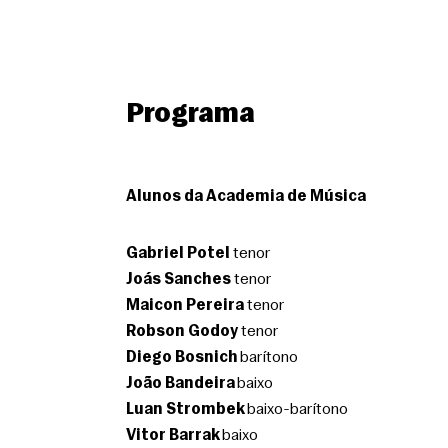
Programa
Alunos da Academia de Música
Gabriel Potel
 tenor
Joás Sanches
 tenor
Maicon Pereira
 tenor
Robson Godoy
 tenor
Diego Bosnich
 barítono
João Bandeira
 baixo
Luan Strombek
 baixo-barítono
Vitor Barrak
 baixo