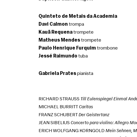
Quinteto de Metais da Academia
Davi Calmon
 trompa
Kauã Requena
 trompete
Matheus Mendes
 trompete
Paulo Henrique Furquim
 trombone
Jessé Raimundo
 tuba
Gabriela Prates
 pianista
RICHARD STRAUSS 
Till Eulenspiegel Einmal And
MICHAEL BURRITT 
Caritas
FRANZ SCHUBERT 
Der Geistertanz
JEAN SIBELIUS 
Concerto para violino: Allegro Mo
ERICH WOLFGANG KORNGOLD 
Mein Sehnen, 