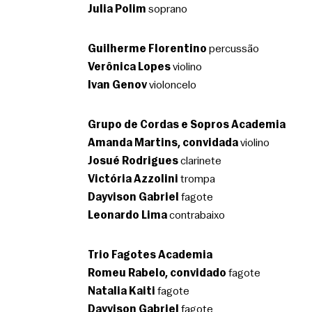
Julia Polim
 soprano 
Guilherme Florentino
 percussão
Verônica Lopes
 violino
Ivan Genov
 violoncelo 
Grupo de Cordas e Sopros Academia
Amanda Martins, convidada
 violino
Josué Rodrigues
 clarinete
Victória Azzolini
 trompa
Dayvison Gabriel
 fagote
Leonardo Lima
 contrabaixo
Trio Fagotes Academia
Romeu Rabelo, convidado
 fagote
Natalia Kaiti
 fagote
Dayvison Gabriel
 fagote 