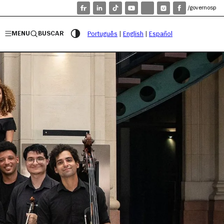
/governosp
MENU
BUSCAR
Português
|
English
|
Español