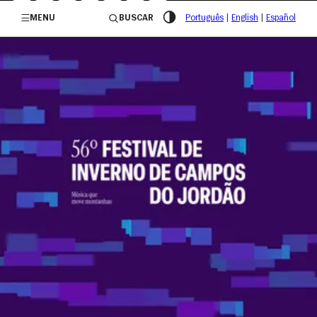
/governosp
MENU
BUSCAR
Português
|
English
|
Español