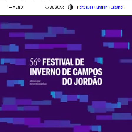
/governosp
MENU
BUSCAR
Português
|
English
|
Español