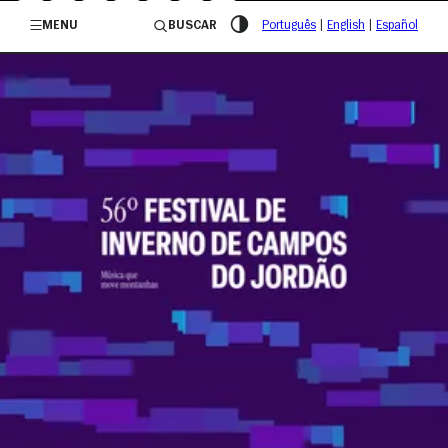
/governosp
MENU
BUSCAR
Português
|
English
|
Español