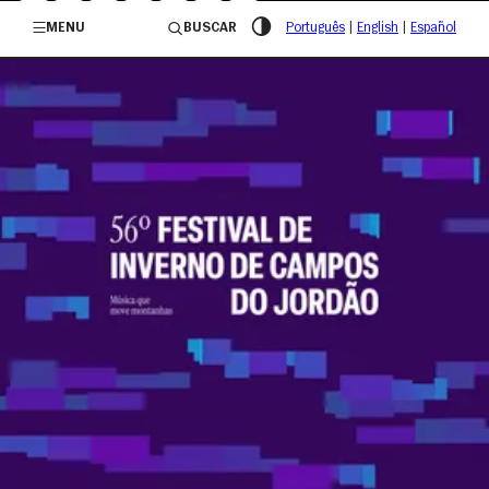
/governosp
MENU
BUSCAR
Português
|
English
|
Español