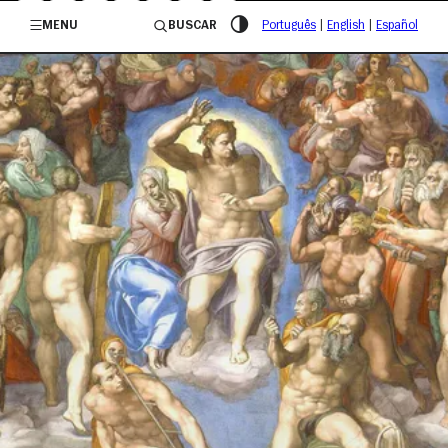
/governosp
MENU
BUSCAR
Português
|
English
|
Español