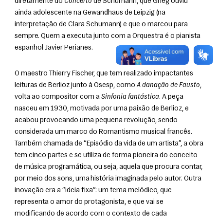
diretamente do 
Concerto
 de Schumann, que Grieg ouviu 
ainda adolescente na Gewandhaus de Leipzig (na 
interpretação de Clara Schumann) e que o marcou para 
sempre. Quem a executa junto com a Orquestra é o pianista 
espanhol Javier Perianes.
O maestro Thierry Fischer, que tem realizado impactantes 
leituras de Berlioz junto à Osesp, como 
A danação de Fausto
, 
volta ao compositor com a 
Sinfonia fantástica
. A peça 
nasceu em 1930, motivada por uma paixão de Berlioz, e 
acabou provocando uma pequena revolução, sendo 
considerada um marco do Romantismo musical francês. 
Também chamada de “Episódio da vida de um artista”, a obra 
tem cinco partes e se utiliza de forma pioneira do conceito 
de música programática, ou seja, aquela que procura contar, 
por meio dos sons, uma história imaginada pelo autor. Outra 
inovação era a “ideia fixa”: um tema melódico, que 
representa o amor do protagonista, e que vai se 
modificando de acordo com o contexto de cada 