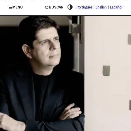
/governosp
MENU
BUSCAR
Português
|
English
|
Español