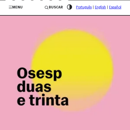
/governosp
MENU
BUSCAR
Português
|
English
|
Español