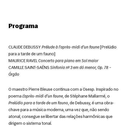
Programa
CLAUDE DEBUSSY 
Prélude à l'après-midi d'un faune
 [Prelúdio 
para a tarde de um fauno]
MAURICE RAVEL 
Concerto para piano em Sol maior
CAMILLE SAINT-SAËNS 
Sinfonia nº 3 em dó menor, Op. 78 – 
Órgão
O maestro Pierre Bleuse continua com a Osesp. Inspirado no 
poema 
L’après-midi d’un faune
, de Stéphane Mallarmé, o 
Prelúdio para a tarde de um fauno
, de Debussy, é uma obra-
chave para a música moderna, uma vez que, não sendo 
atonal, consegue se libertar das relações harmônicas que 
dirigem o sistema tonal.