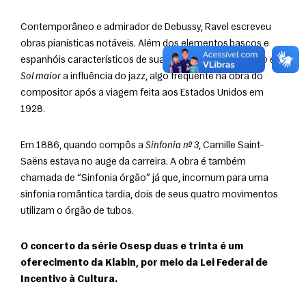
Contemporâneo e admirador de Debussy, Ravel escreveu 
obras pianísticas notáveis. Além dos elementos bascos e 
espanhóis característicos de sua música, há no 
Concerto em 
Sol maior
 a influência do jazz, algo frequente na obra do 
compositor após a viagem feita aos Estados Unidos em 
1928.
Em 1886, quando compôs a 
Sinfonia nº 3
, Camille Saint-
Saëns estava no auge da carreira. A obra é também 
chamada de “Sinfonia órgão” já que, incomum para uma 
sinfonia romântica tardia, dois de seus quatro movimentos 
utilizam o órgão de tubos.
O concerto da série Osesp duas e trinta é um 
oferecimento da Klabin, por meio da Lei Federal de 
Incentivo à Cultura.