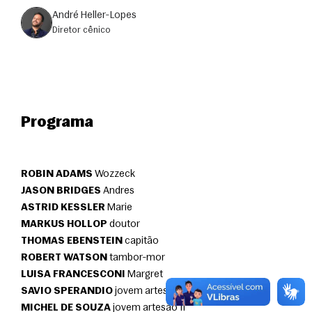
André Heller-Lopes
Diretor cênico
Programa
ROBIN ADAMS
 Wozzeck
JASON BRIDGES
 Andres
ASTRID KESSLER
 Marie
MARKUS HOLLOP
 doutor
THOMAS EBENSTEIN
 capitão
ROBERT WATSON
 tambor-mor
LUISA FRANCESCONI
 Margret
SAVIO SPERANDIO
 jovem artesão I
MICHEL DE SOUZA
 jovem artesão II