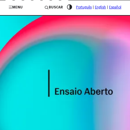
/governosp
MENU
BUSCAR
Português
|
English
|
Español