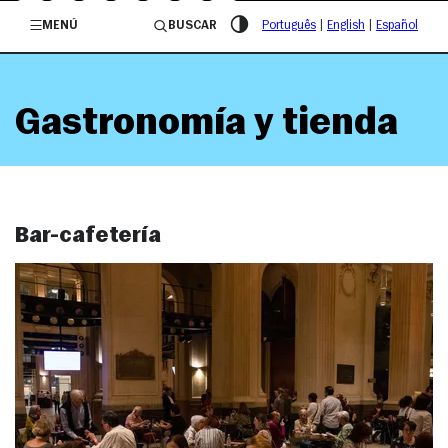
/governosp
MENÚ
BUSCAR
Português
|
English
|
Español
Gastronomía y tienda
Bar-cafetería