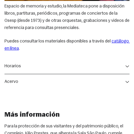
Espacio de memoria y estudio, la Mediateca pone a disposición 
libros, partituras, periódicos, programas de conciertos de la 
Osesp (desde 1973) y de otras orquestas, grabaciones y videos de 
referencia para consultas presenciales.
Puedes consultar los materiales disponibles a través del 
catálogo 
en línea
.
Horarios
Atención: de lunes a viernes, de 9h a 18h (excepto festivos y feriados).
Acervo
La Mediateca es también la casa del acervo de algunos renombrados 
compositores e intelectuales brasileños, como es el caso del Acervo 
Osvaldo Lacerda y del Acervo Arthur Nestrovski. Los materiales 
Más información
donados (libros, tesis, discos...) son catalogados y están disponibles 
para la consulta del público.
Para la protección de sus visitantes y del patrimonio público, el
Complejo Júlio Prestes, que alberga la Sala São Paulo, cumple