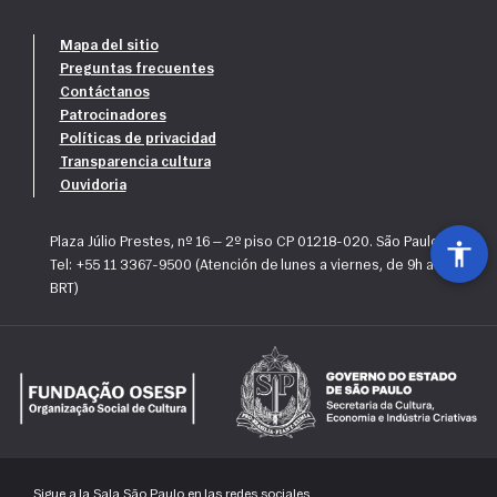
duração e outros detalhes do curso. Todas as informações você 
passa por um processo seletivo. Para mais informações, acesse as 
encontra 
aqui
.
páginas do 
Mapa del sitio
Coro Infantil
  e 
Coro Juvenil
.
Preguntas frecuentes
Contáctanos
Patrocinadores
Políticas de privacidad
Transparencia cultura
Ouvidoria
Plaza Júlio Prestes, nº 16 — 2º piso CP 01218-020. São Paulo, SP
Tel: +55 11 3367-9500 (Atención de lunes a viernes, de 9h a 18h
BRT)
Sigue a la Sala São Paulo en las redes sociales