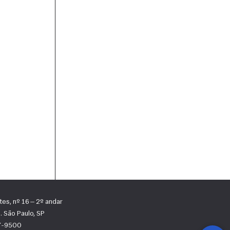
tes, nº 16 — 2º andar
 São Paulo, SP
67-9500