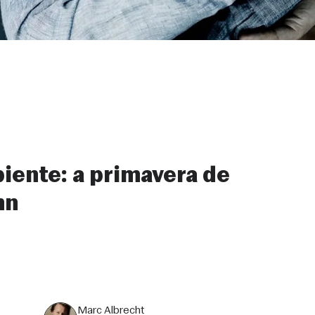
ente: a primavera de
nn
Marc Albrecht