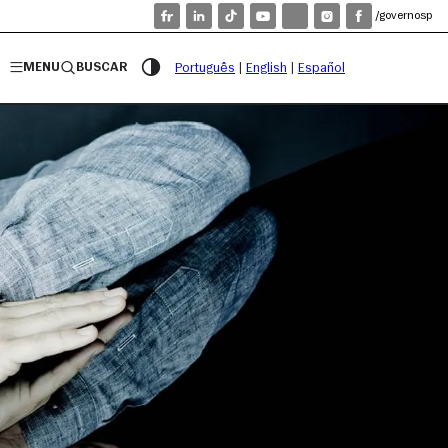
/governosp
MENU
BUSCAR
Português
|
English
|
Español