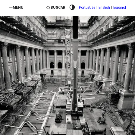
/governosp
MENU
BUSCAR
Português
|
English
|
Español