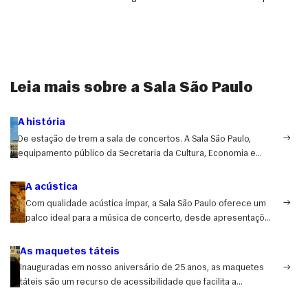
Leia mais sobre a Sala São Paulo
A história
De estação de trem a sala de concertos. A Sala São Paulo,
equipamento público da Secretaria da Cultura, Economia e
Indústria Criativas do Estado de São Paulo, foi inaugurada no dia
9 de julho de 1999, mesma data em que foi tombada como
A acústica
patrimônio histórico pelo Condephaat. Saiba mais no
livro
Com qualidade acústica ímpar, a Sala São Paulo oferece um
comemorativo dos 25 anos da Sala
, também disponível em
palco ideal para a música de concerto, desde apresentações
áudio
.
sinfônicas até recitais de música de câmara.
As maquetes táteis
Inauguradas em nosso aniversário de 25 anos, as maquetes
táteis são um recurso de acessibilidade que facilita a
compreensão da complexidade arquitetônica da sala de