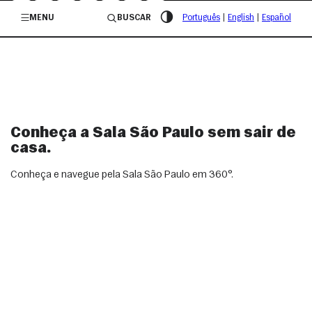
/governosp
MENU
BUSCAR
Português
|
English
|
Español
Conheça a Sala São Paulo sem sair de
casa.
Conheça e navegue pela Sala São Paulo em 360°.