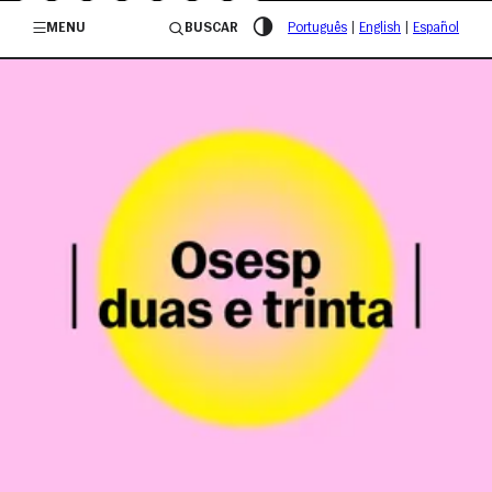
/governosp
MENU
BUSCAR
Português
|
English
|
Español