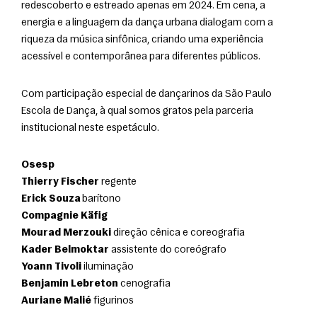
redescoberto e estreado apenas em 2024. Em cena, a 
energia e a linguagem da dança urbana dialogam com a 
riqueza da música sinfônica, criando uma experiência 
acessível e contemporânea para diferentes públicos.
Com participação especial de dançarinos da São Paulo 
Escola de Dança, à qual somos gratos pela parceria 
institucional neste espetáculo.
Osesp
Thierry Fischer
 regente
Erick Souza
 barítono
Compagnie Käfig
Mourad Merzouki
 direção cênica e coreografia
Kader Belmoktar
 assistente do coreógrafo
Yoann Tivoli
 iluminação
Benjamin Lebreton
 cenografia
Auriane Malié
 figurinos