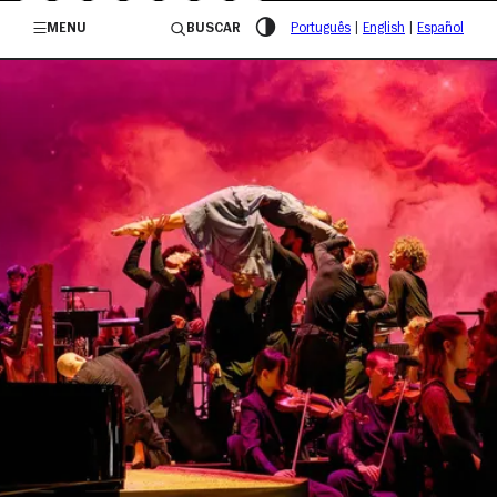
/governosp
MENU
BUSCAR
Português
|
English
|
Español