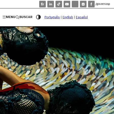
/governosp
MENU
BUSCAR
Português
|
English
|
Español