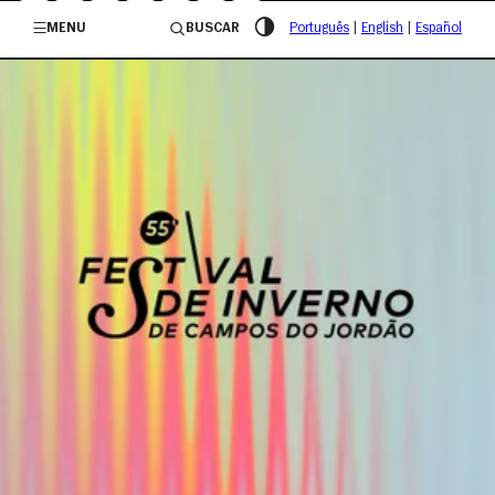
/governosp
MENU
BUSCAR
Português
|
English
|
Español