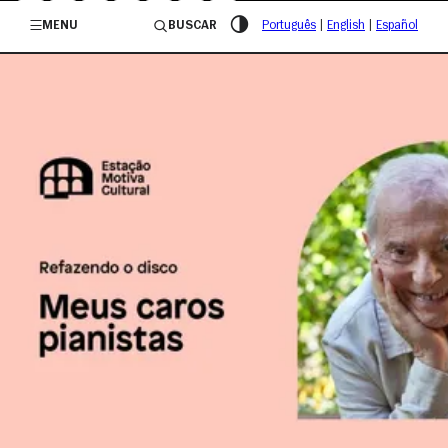
/governosp
MENU
BUSCAR
Português
|
English
|
Español