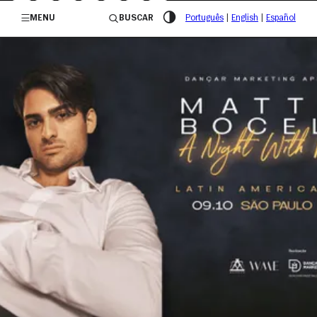
/governosp
MENU
BUSCAR
Português
|
English
|
Español