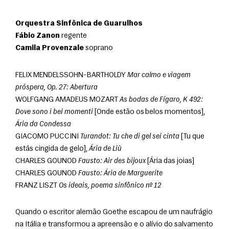
Orquestra Sinfônica de Guarulhos
Fábio Zanon
 regente
Camila Provenzale
 soprano
FELIX MENDELSSOHN-BARTHOLDY 
Mar calmo e viagem 
próspera, Op. 27: Abertura
WOLFGANG AMADEUS MOZART 
As bodas de Fígaro, K 492: 
Dove sono i bei momenti
 [Onde estão os belos momentos], 
Ária da Condessa
GIACOMO PUCCINI 
Turandot: Tu che di gel sei cinta
 [Tu que 
estás cingida de gelo], 
Ária de Liù
CHARLES GOUNOD 
Fausto: Air des bijoux
 [Ária das joias]
CHARLES GOUNOD 
Fausto: Ária de Marguerite
FRANZ LISZT 
Os ideais, poema sinfônico nº 12
Quando o escritor alemão Goethe escapou de um naufrágio 
na Itália e transformou a apreensão e o alívio do salvamento 