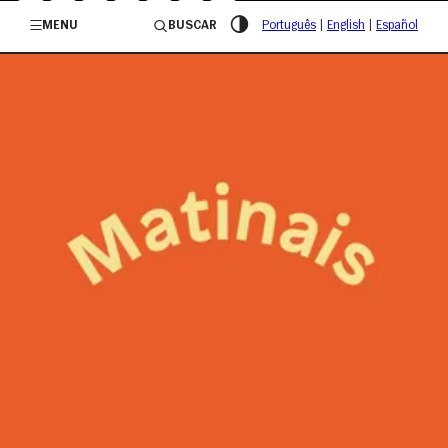
/governosp
MENU
BUSCAR
Português
|
English
|
Español