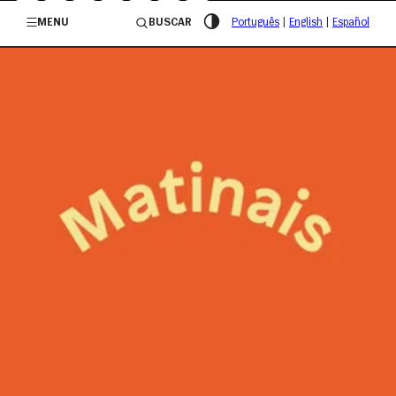
/governosp
MENU
BUSCAR
Português
|
English
|
Español