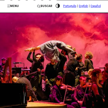
/governosp
MENU
BUSCAR
Português
|
English
|
Español