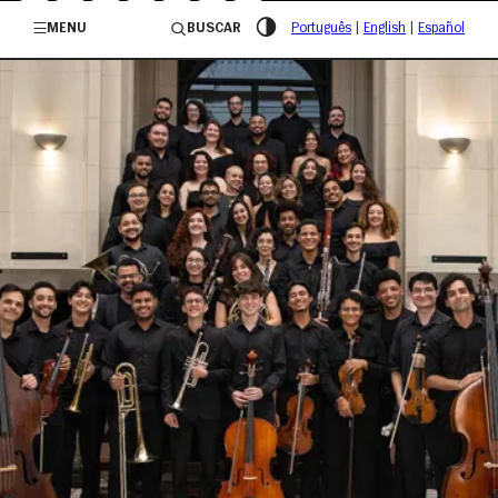
/governosp
MENU
BUSCAR
Português
|
English
|
Español