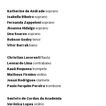
Katherine de Andrade
 soprano
Isabella Ribeiro
 soprano
Fernanda Zappeloni
 soprano
Jhoanna Hidalgo
 soprano
Una Soares
 soprano
Robson Godoy
 tenor
Vitor Barrak
 baixo 
Christian Lavorenti
 flauta
Leonardo Lima
 contrabaixo
Kauã Requena
 trompete
Matheus Firmino
 violino
Josué Rodrigues
 clarinete
Paulo Furquim Pereira
 trombone
Sexteto de Cordas da Academia
Verônica Lopes
 violino