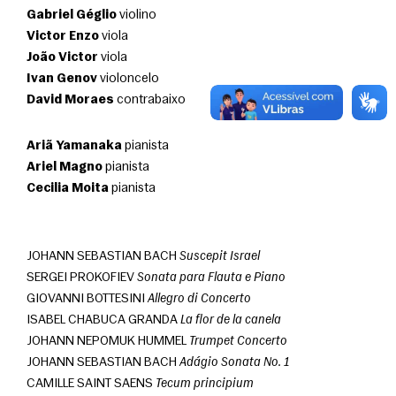
Gabriel Géglio
 violino
Victor Enzo
 viola
João Victor
 viola
Ivan Genov
 violoncelo
David Moraes
 contrabaixo
Ariã Yamanaka
 pianista
Ariel Magno
 pianista
Cecilia Moita
 pianista 
JOHANN SEBASTIAN BACH 
Suscepit Israel
SERGEI PROKOFIEV 
Sonata para Flauta e Piano
GIOVANNI BOTTESINI 
Allegro di Concerto
ISABEL CHABUCA GRANDA 
La flor de la canela
JOHANN NEPOMUK HUMMEL 
Trumpet Concerto
JOHANN SEBASTIAN BACH 
Adágio Sonata No. 1
CAMILLE SAINT SAENS 
Tecum principium