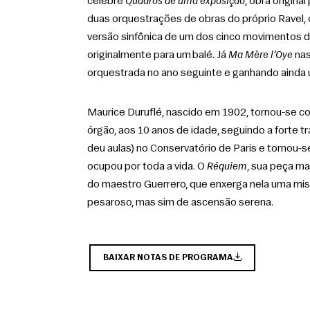
célebre 
Quadros de uma exposição
, obra origin
duas orquestrações de obras do próprio Ravel, o
versão sinfônica de um dos cinco movimentos da
originalmente para um balé. Já 
Ma Mère l’Oye
 na
orquestrada no ano seguinte e ganhando ainda u
Maurice Duruflé, nascido em 1902, tornou-se c
órgão, aos 10 anos de idade, seguindo a forte t
deu aulas) no Conservatório de Paris e tornou-se
ocupou por toda a vida. O 
Réquiem
, sua peça ma
do maestro Guerrero, que enxerga nela uma mi
pesaroso, mas sim de ascensão serena.
BAIXAR NOTAS DE PROGRAMA