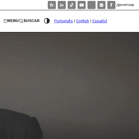
/governosp
MENU
BUSCAR
Português
|
English
|
Español