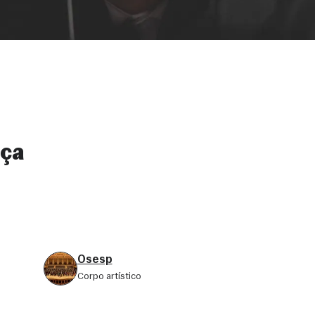
nça
Osesp
corpo artístico