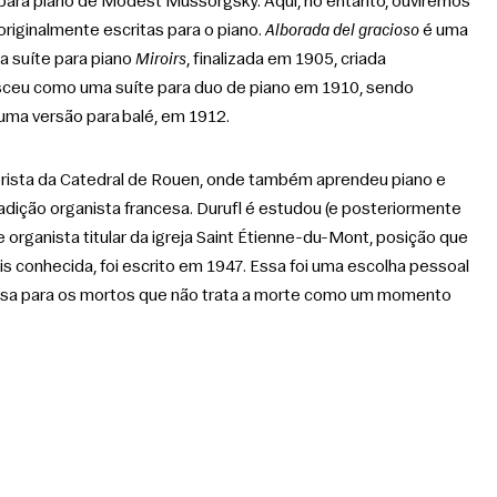
al para piano de Modest Mussorgsky. Aqui, no entanto, ouviremos 
riginalmente escritas para o piano. 
Alborada del gracioso
 é uma 
 suíte para piano 
Miroirs
, finalizada em 1905, criada 
sceu como uma suíte para duo de piano em 1910, sendo 
ma versão para balé, em 1912. 
orista da Catedral de Rouen, onde também aprendeu piano e 
radição organista francesa. Durufl é estudou (e posteriormente 
 organista titular da igreja Saint Étienne-du-Mont, posição que 
is conhecida, foi escrito em 1947. Essa foi uma escolha pessoal 
ssa para os mortos que não trata a morte como um momento 