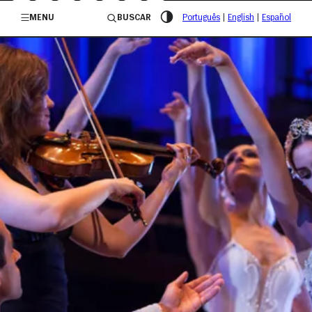
/governosp
MENU
BUSCAR
Português
|
English
|
Español