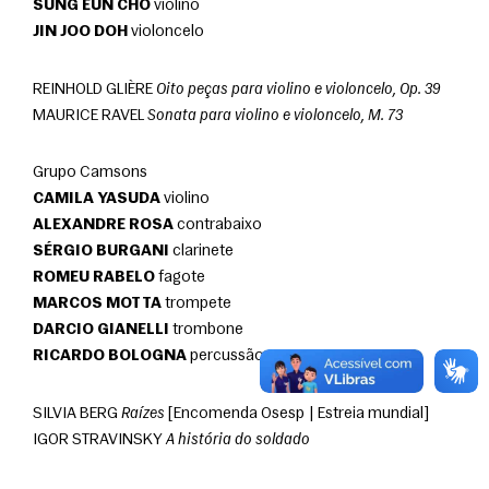
SUNG EUN CHO
 violino
JIN JOO DOH
 violoncelo
REINHOLD GLIÈRE 
Oito peças para violino e violoncelo, Op. 39
MAURICE RAVEL 
Sonata para violino e violoncelo, M. 73
Grupo Camsons
CAMILA YASUDA
 violino
ALEXANDRE ROSA
 contrabaixo
SÉRGIO BURGANI
 clarinete
ROMEU RABELO
 fagote
MARCOS MOTTA
 trompete
DARCIO GIANELLI
 trombone
RICARDO BOLOGNA
 percussão
SILVIA BERG 
Raízes
 [Encomenda Osesp | Estreia mundial]
IGOR STRAVINSKY 
A história do soldado