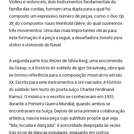
Violino e violoncelo, dois instrumentos fundamentais da 
família das cordas, formam uma dupla para a qual foi 
composto um expressivo número de peças, como o 
Duo Op. 
39
, do compositor russo Reinhold Glière, do qual ouviremos 
três movimentos. Uma das mais importantes obras para 
esta formação é a peça a seguir, a desafiadora 
Sonata para 
violino e violoncelo
 de Ravel.
A segunda parte traz 
Raízes
 de Silvia Berg, uma encomenda 
da Osesp, e 
A história do soldado
 de Igor Stravinsky, obra que 
se tornou referência para a composição musical no século 
XX. Escrita para sete instrumentos e um narrador, 
A história 
do soldado
 tem texto do poeta suíço Charles Ferdinand 
Ramuz. O músico e o escritor se conheceram em 1915, 
durante a Primeira Guerra Mundial, quando ambos se 
encontravam na Suíça. Depois de uma primeira colaboração 
artística, nascia essa peça cujo subtítulo propõe que seja 
“lida, tocada e dançada”. A sonoridade despojada às vezes 
traz ecos de danças populares, enquanto em outros 