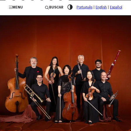
/governosp
MENU
BUSCAR
Português
|
English
|
Español